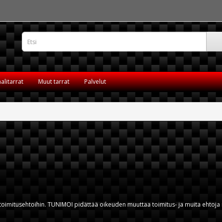
alitarrat
Muut tarrat
Palvelut
toimitusehtoihin. TUNIMOI pidättää oikeuden muuttaa toimitus- ja muita ehtoja mi