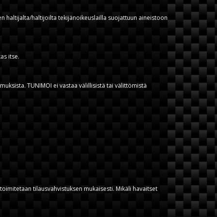
 haltijalta/haltijoilta tekijänoikeuslailla suojattuun aineistoon
as itse.
ksista. TUNIMOI ei vastaa välillisistä tai välittömistä
a toimitetaan tilausvahvistuksen mukaisesti. Mikäli havaitset