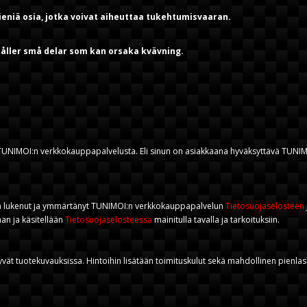
 pieniä osia, jotka voivat aiheuttaa tukehtumisvaaran.
ehåller små delar som kan orsaka kvävning.
e TUNIMOI:n verkkokauppapalvelusta. Eli sinun on asiakkaana hyväksyttävä TUNI
 on lukenut ja ymmärtänyt TUNIMOI:n verkkokauppapalvelun
Tietosuojaselosteen
aan ja käsitellään
Tietosuojaselosteessa
mainitulla tavalla ja tarkoituksiin.
vät tuotekuvauksissa. Hintoihin lisätään toimituskulut sekä mahdollinen pienlask