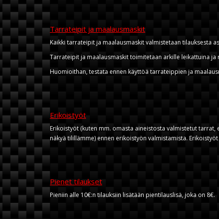
Tarrateipit ja maalausmaskit
Kaikki tarrateipit ja maalausmaskit valmistetaan tilauksesta 
Tarrateipit ja maalausmaskit toimitetaan arkille leikattuina ja
Huomioithan, testata ennen käyttöä tarrateippien ja maalau
Erikoistyöt
Erikoistyöt (kuten mm. omasta aineistosta valmistetut tarrat, e
näkyä tilillämme) ennen erikoistyön valmistamista. Erikoistyöt 
Pienet tilaukset
Pieniin alle 10€:n tilauksiin lisätään pientilauslisä, joka on 8€.