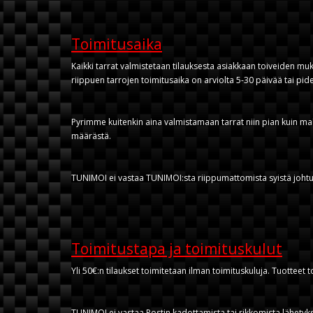
Toimitusaika
Kaikki tarrat valmistetaan tilauksesta asiakkaan toiveiden muk
riippuen tarrojen toimitusaika on arviolta 5-30 päivää tai pid
Pyrimme kuitenkin aina valmistamaan tarrat niin pian kuin m
määrästä.
TUNIMOI ei vastaa TUNIMOI:sta riippumattomista syistä johtuvi
Toimitustapa ja toimituskulut
Yli 50€:n tilaukset toimitetaan ilman toimituskuluja. Tuotteet
TUNIMOI ei vastaa Postin kadottamista tai rikkomista lähetyks