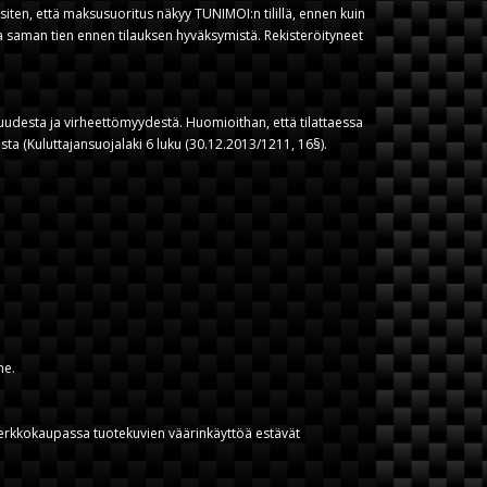
iten, että maksusuoritus näkyy TUNIMOI:n tilillä, ennen kuin
ksa saman tien ennen tilauksen hyväksymistä. Rekisteröityneet
suudesta ja virheettömyydestä. Huomioithan, että tilattaessa
sta (Kuluttajansuojalaki 6 luku (30.12.2013/1211, 16§).
me.
 Verkkokaupassa tuotekuvien väärinkäyttöä estävät