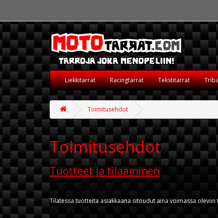
Liekkitarrat
Racingtarrat
Tekstitarrat
Triba
Toimitusehdot
Toimitusehdot
Tuotteet ja tilaaminen
Tilatessa tuotteita asiakkaana sitoudut aina voimassa oleviin 