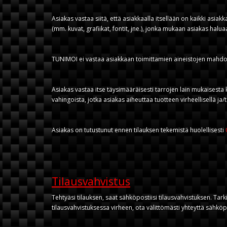
Asiakas vastaa siitä, että asiakkaalla itsellään on kaikki asiak
(mm. kuvat, grafiikat, fontit, jne.), jonka mukaan asiakas halu
TUNIMOI ei vastaa asiakkaan toimittamien aineistojen mahdolli
Asiakas vastaa itse täysimääräisesti tarrojen lain mukaisesta 
vahingoista, jotka asiakas aiheuttaa tuotteen virheellisellä ja/ta
Asiakas on tutustunut ennen tilauksen tekemistä huolellisesti
Tilausvahvistus
Tehtyäsi tilauksen, saat sähköpostiisi tilausvahvistuksen. Tarki
tilausvahvistuksessa virheen, ota välittömästi yhteyttä säh