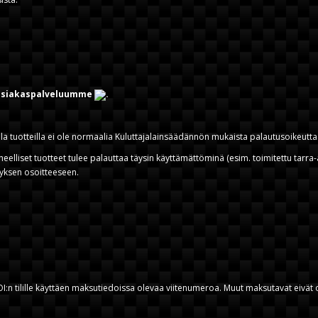
 asiakaspalveluumme
.
la tuotteilla ei ole normaalia Kuluttajalainsäädännön mukaista palautusoikeutta 
rheelliset tuotteet tulee palauttaa täysin käyttämättöminä (esim. toimitettu tar
tyksen osoitteeseen.
OI:n tilille käyttäen maksutiedoissa olevaa viitenumeroa. Muut maksutavat eivät 