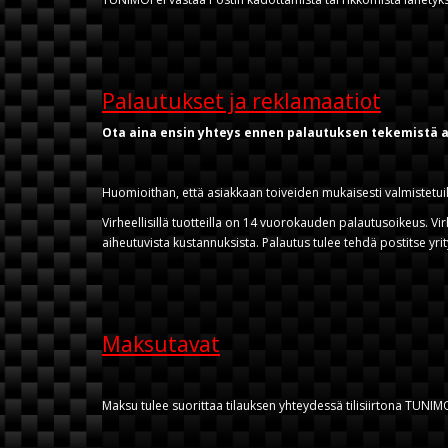
Palautukset ja reklamaatiot
Ota aina ensin yhteys ennen palautuksen tekemistä
Huomioithan, että asiakkaan toiveiden mukaisesti valmistetuil
Virheellisillä tuotteilla on 14 vuorokauden palautusoikeus. Vi
aiheutuvista kustannuksista. Palautus tulee tehdä postitse yri
Maksutavat
Maksu tulee suorittaa tilauksen yhteydessä tilisiirtona TUNIM