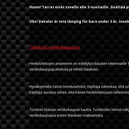
Huom! Tarrat eivät sovellu alle 3-vuotiaille. Sisältää
Obs! Dekaler är inte lämplig för barn under 3 år. Inn
Tilaukset verkkokaupasta
Henkilötietojen antaminen on edellytys tilausten tekemisell
verkkokauppapalveluita ja tehdä tilauksen.
Hyväksymällä nämä toimitusehdot, Käyttäjä vahvistaa, että
Käyttäjä suostuu siihen, että hänen henkilötietojaan tallennet
Tuotteet tilataan verkkokaupan kautta. Tuotteiden hinnat näky
verkkokaupassa ennen tilauksen maksamista.