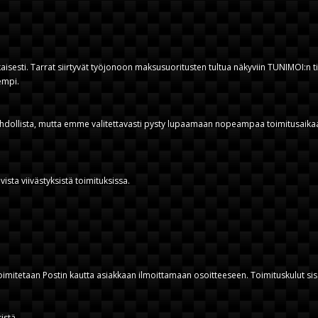
aisesti. Tarrat siirtyvät työjonoon maksusuoritusten tultua näkyviin TUNIMOI:n ti
empi.
ahdollista, mutta emme valitettavasti pysty lupaamaan nopeampaa toimitusaikaa
sta viivästyksistä toimituksissa.
 toimitetaan Postin kautta asiakkaan ilmoittamaan osoitteeseen. Toimituskulut sis
istä.