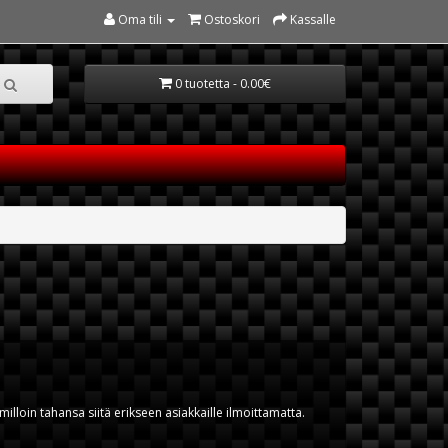
Oma tili
Ostoskori
Kassalle
0 tuotetta - 0.00€
lloin tahansa siitä erikseen asiakkaille ilmoittamatta.