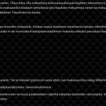
 varten. Tilaus tulee olla maksettuna kokonaisuudessaan käyttäen viitenumeroa s
jä, ota maksutiedot tilauksen yhteydessä ylös tilauksen maksamista varten tai ma
ikäteen Tilaushistorian kautta.
aan toiveiden mukaisesti. Asiakas vastaa tilaukseen antamiensa tietojen oikeelli
kaalla ei ole normaalia Kuluttajalainsäädännön mukaista oikeutta peruuttaa tilau
aisesti. Tarrat otetaan työjonoon vasta sitten, kun maksusuoritus näkyy tililläm
 päällystämättöminä / laminoimattomina.
tietokoneen tai muun päätelaitteen näytöltä näkyvistä tuotteiden värisävyistä.
roihin.