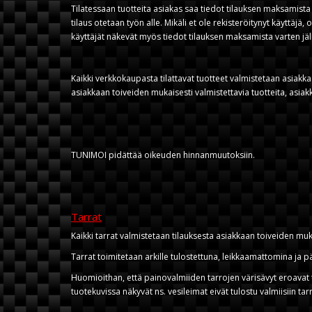
Tilatessaan tuotteita asiakas saa tiedot tilauksen maksamista
tilaus otetaan työn alle. Mikäli et ole rekisteröitynyt käyttä
käyttäjät näkevät myös tiedot tilauksen maksamista varten jälk
Kaikki verkkokaupasta tilattavat tuotteet valmistetaan asiakk
asiakkaan toiveiden mukaisesti valmistettavia tuotteita, asiak
TUNIMOI pidättää oikeuden hinnanmuutoksiin.
Tarrat
Kaikki tarrat valmistetaan tilauksesta asiakkaan toiveiden muk
Tarrat toimitetaan arkille tulostettuna, leikkaamattomina ja
Huomioithan, että painovalmiiden tarrojen värisävyt eroavat 
tuotekuvissa näkyvät ns. vesileimat eivät tulostu valmiisiin tar