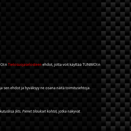
MOI:n
Tietosuojaselosteen
ehdot, jotta voit käyttää TUNIMOI:n
ja sen ehdot ja hyväksyy ne osana näitä toimitusehtoja.
utuslisä (
kts. Pienet tilaukset kohta
), jotka näkyvät