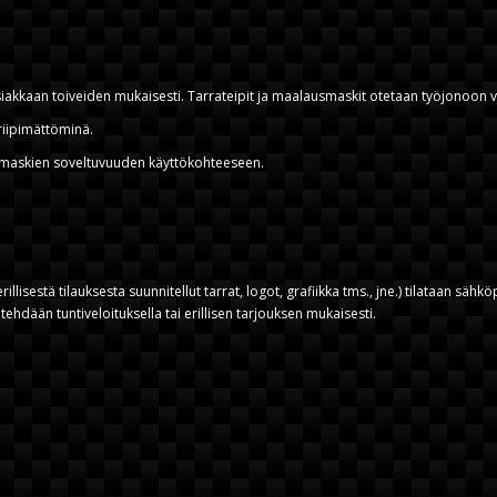
asiakkaan toiveiden mukaisesti. Tarrateipit ja maalausmaskit otetaan työjonoon v
 riipimättöminä.
smaskien soveltuvuuden käyttökohteeseen.
rillisestä tilauksesta suunnitellut tarrat, logot, grafiikka tms., jne.) tilataan s
tehdään tuntiveloituksella tai erillisen tarjouksen mukaisesti.