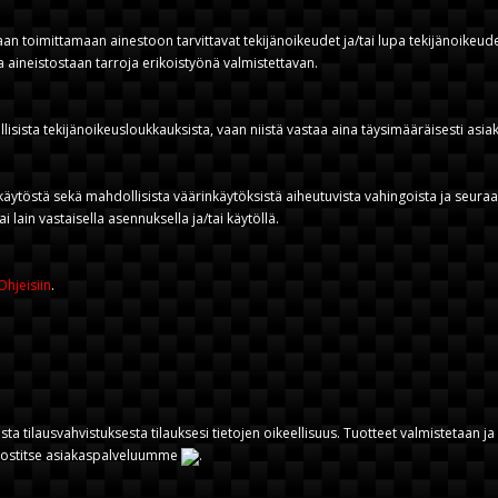
kaan toimittamaan ainestoon tarvittavat tekijänoikeudet ja/tai lupa tekijänoikeuden
aa aineistostaan tarroja erikoistyönä valmistettavan.
sista tekijänoikeusloukkauksista, vaan niistä vastaa aina täysimääräisesti asiak
käytöstä sekä mahdollisista väärinkäytöksistä aiheutuvista vahingoista ja seuraamu
i lain vastaisella asennuksella ja/tai käytöllä.
Ohjeisiin
.
sta tilausvahvistuksesta tilauksesi tietojen oikeellisuus. Tuotteet valmistetaan j
köpostitse asiakaspalveluumme
.