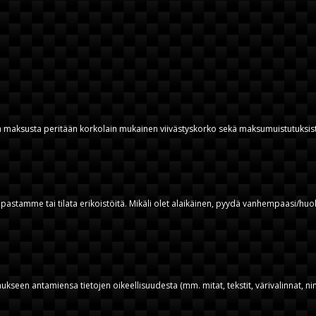
stä maksusta peritään korkolain mukainen viivästyskorko sekä maksumuistutuks
aupastamme tai tilata erikoistöitä. Mikäli olet alaikäinen, pyydä vanhempaasi/huo
laukseen antamiensa tietojen oikeellisuudesta (mm. mitat, tekstit, värivalinnat, nim