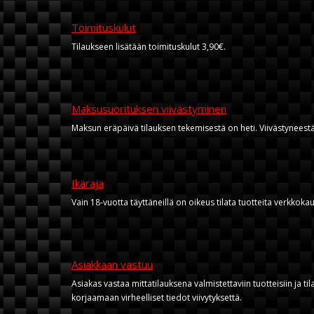
Toimituskulut
Tilaukseen lisätään toimituskulut 3,90€.
Maksusuorituksen viivästyminen
Maksun eräpäivä tilauksen tekemisestä on heti. Viivästynee
Ikäraja
Vain 18-vuotta täyttäneillä on oikeus tilata tuotteita verkkok
Asiakkaan vastuu
Asiakas vastaa mittatilauksena valmistettaviin tuotteisiin ja ti
korjaamaan virheelliset tiedot viivytyksettä.