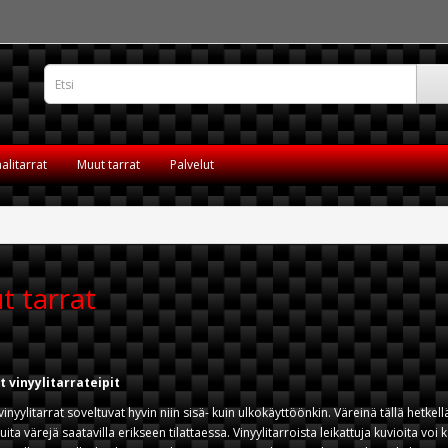
alitarrat
Muut tarrat
Palvelut
t tarrat
et vinyylitarrateipit
 vinyylitarrat soveltuvat hyvin niin sisä- kuin ulkokäyttöönkin. Väreinä tällä hetke
ita värejä saatavilla erikseen tilattaessa. Vinyylitarroista leikattuja kuvioita 