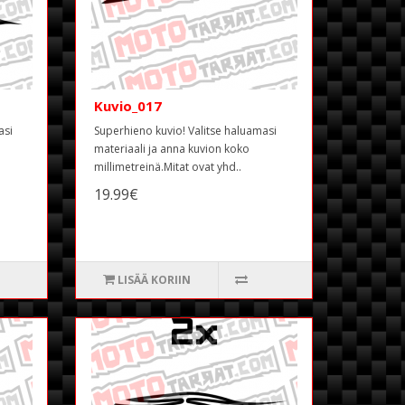
Kuvio_017
asi
Superhieno kuvio! Valitse haluamasi
materiaali ja anna kuvion koko
millimetreinä.Mitat ovat yhd..
19.99€
LISÄÄ KORIIN