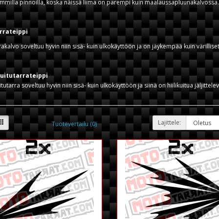
milla pinnoilla, koska näissä liima on parempi kuin maalaussapluunakalvossa.
rrateippi
akalvo soveltuu hyvin niin sisä- kuin ulkokäyttöön ja on jäykempää kuin värilliset 
kuitutarrateippi
itutarra soveltuu hyvin niin sisä- kuin ulkokäyttöön ja siinä on hiilikuitua jäljitte
Lajittele:
Tuotevertailu (0)