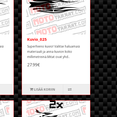
Kuvio_025
asi
Superhieno kuvio! Valitse haluamasi
materiaali ja anna kuvion koko
millimetreinä.Mitat ovat yhd..
27.99€
LISÄÄ KORIIN