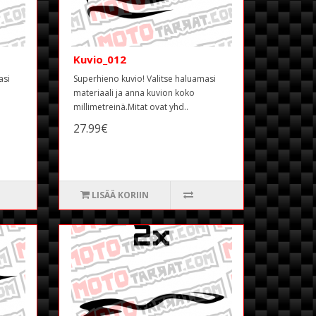
Kuvio_012
asi
Superhieno kuvio! Valitse haluamasi
materiaali ja anna kuvion koko
millimetreinä.Mitat ovat yhd..
27.99€
LISÄÄ KORIIN