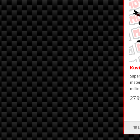
Kuv
Super
mater
milli
27.
L