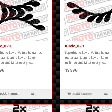
io_028
Kuvio_029
hieno kuvio! Valitse haluamasi
Superhieno kuvio! Valitse haluam
iaali ja anna kuvion koko
materiaali ja anna kuvion koko
metreinä.Mitat ovat yhd..
millimetreinä.Mitat ovat yhd..
99€
19.99€
ISÄÄ KORIIN
LISÄÄ KORIIN