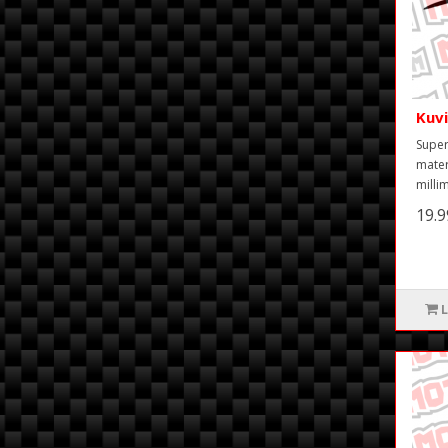
Kuv
Super
mater
milli
19.
L