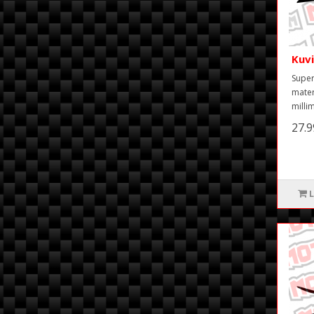
Kuv
Super
mater
milli
27.
L