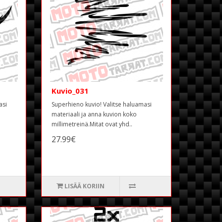
Kuvio_031
asi
Superhieno kuvio! Valitse haluamasi
materiaali ja anna kuvion koko
millimetreinä.Mitat ovat yhd..
27.99€
LISÄÄ KORIIN