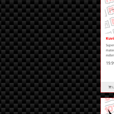
Kuv
Super
mater
milli
19.
L