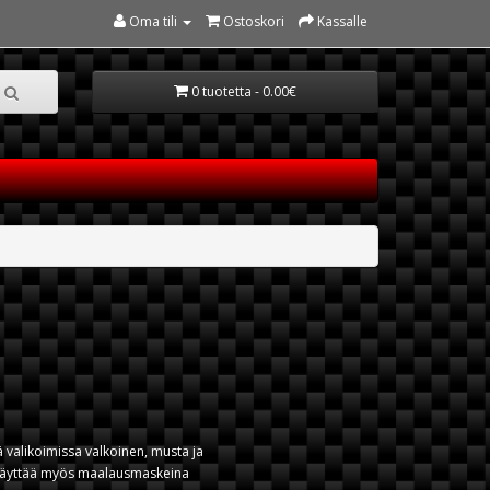
Oma tili
Ostoskori
Kassalle
0 tuotetta - 0.00€
llä valikoimissa valkoinen, musta ja
voi käyttää myös maalausmaskeina