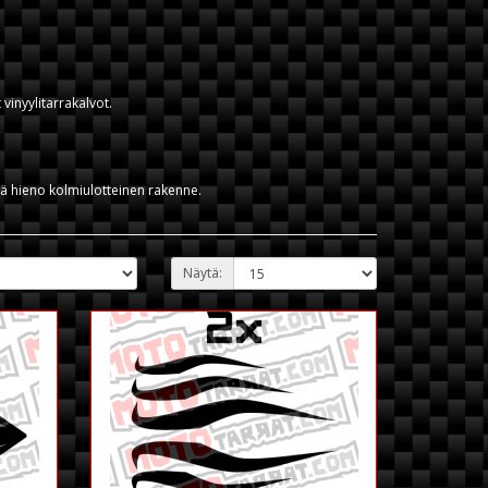
vinyylitarrakalvot.
levä hieno kolmiulotteinen rakenne.
Näytä: