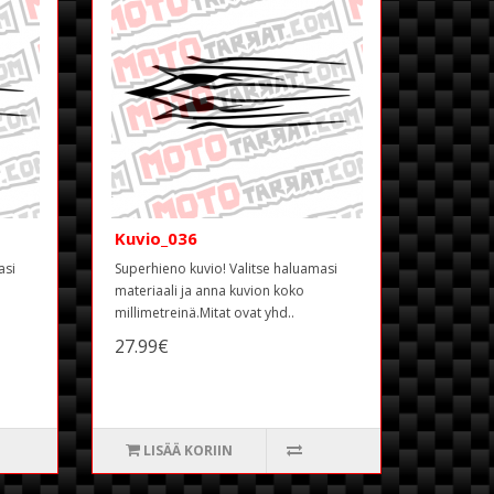
Kuvio_036
asi
Superhieno kuvio! Valitse haluamasi
materiaali ja anna kuvion koko
millimetreinä.Mitat ovat yhd..
27.99€
LISÄÄ KORIIN