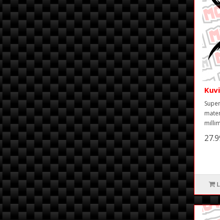
Kuv
Super
mater
milli
27.
L