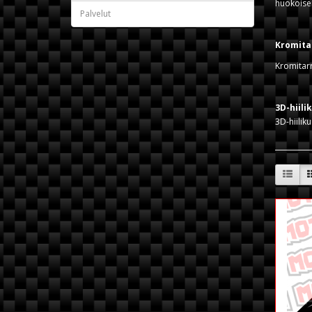
huokoisem
Palvelut
Kromita
Kromitarr
3D-hiili
3D-hiiliku