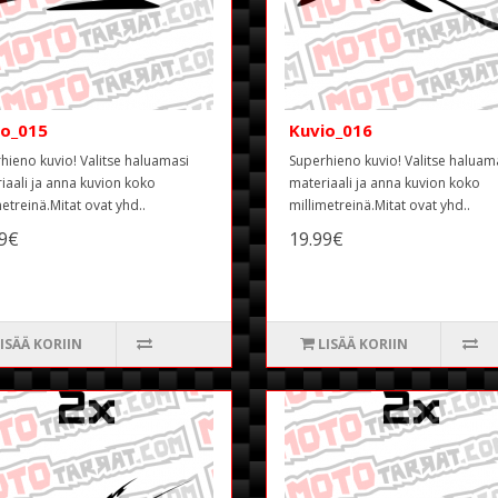
io_015
Kuvio_016
hieno kuvio! Valitse haluamasi
Superhieno kuvio! Valitse haluam
iaali ja anna kuvion koko
materiaali ja anna kuvion koko
metreinä.Mitat ovat yhd..
millimetreinä.Mitat ovat yhd..
99€
19.99€
ISÄÄ KORIIN
LISÄÄ KORIIN